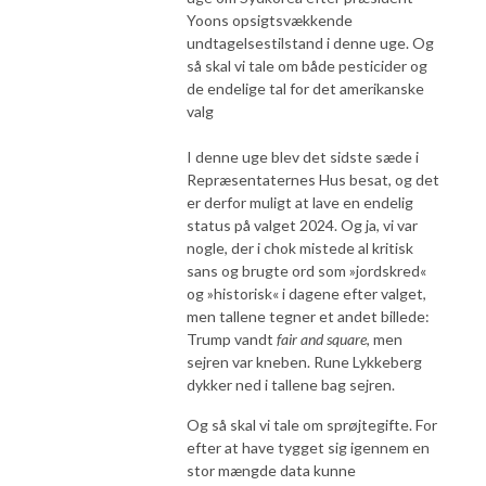
Yoons opsigtsvækkende
undtagelsestilstand i denne uge. Og
så skal vi tale om både pesticider og
de endelige tal for det amerikanske
valg
I denne uge blev det sidste sæde i
Repræsentaternes Hus besat, og det
er derfor muligt at lave en endelig
status på valget 2024. Og ja, vi var
nogle, der i chok mistede al kritisk
sans og brugte ord som »jordskred«
og »historisk« i dagene efter valget,
men tallene tegner et andet billede:
Trump vandt
fair and square
, men
sejren var kneben. Rune Lykkeberg
dykker ned i tallene bag sejren.
Og så skal vi tale om sprøjtegifte. For
efter at have tygget sig igennem en
stor mængde data kunne