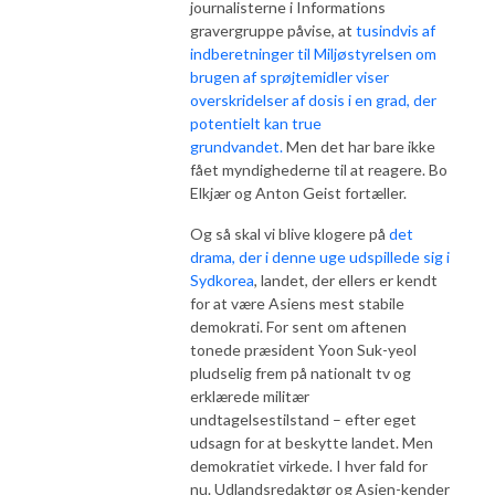
journalisterne i Informations
gravergruppe påvise, at
tusindvis af
indberetninger til Miljøstyrelsen om
brugen af sprøjtemidler viser
overskridelser af dosis i en grad, der
potentielt kan true
grundvandet.
Men det har bare ikke
fået myndighederne til at reagere. Bo
Elkjær og Anton Geist fortæller.
Og så skal vi blive klogere på
det
drama, der i denne uge udspillede sig i
Sydkorea
, landet, der ellers er kendt
for at være Asiens mest stabile
demokrati. For sent om aftenen
tonede præsident Yoon Suk-yeol
pludselig frem på nationalt tv og
erklærede militær
undtagelsestilstand – efter eget
udsagn for at beskytte landet. Men
demokratiet virkede. I hver fald for
nu. Udlandsredaktør og Asien-kender