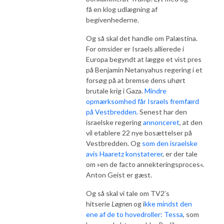
få en klog udlægning af
begivenhederne.
Og så skal det handle om Palæstina.
For omsider er Israels allierede i
Europa begyndt at lægge et vist pres
på Benjamin Netanyahus regering i et
forsøg på at bremse dens uhørt
brutale krig i Gaza.
Mindre
opmærksomhed får Israels fremfærd
på Vestbredden.
Senest har den
israelske regering
annonceret
, at den
vil etablere 22 nye bosættelser på
Vestbredden. Og
som den israelske
avis Haaretz konstaterer
, er der tale
om »en de facto annekteringsproces«.
Anton Geist er gæst.
Og så skal vi tale om TV2’s
hitserie
Løgnen
og i
kke mindst den
ene af de to hovedroller: Tessa
, som