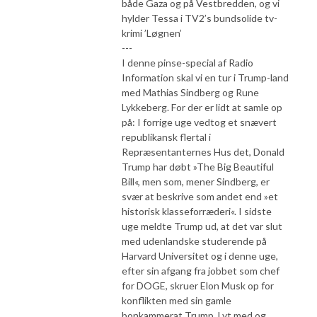
både Gaza og på Vestbredden, og vi
hylder Tessa i TV2’s bundsolide tv-
krimi ’Løgnen’
---
I denne pinse-special af Radio
Information skal vi en tur i Trump-land
med Mathias Sindberg og Rune
Lykkeberg. For der er lidt at samle op
på: I forrige uge vedtog et snævert
republikansk flertal i
Repræsentanternes Hus det, Donald
Trump har døbt »The Big Beautiful
Bill«, men som, mener Sindberg, er
svær at beskrive som andet end »et
historisk klasseforræderi«. I sidste
uge meldte Trump ud, at det var slut
med udenlandske studerende på
Harvard Universitet og i denne uge,
efter sin afgang fra jobbet som chef
for DOGE, skruer Elon Musk op for
konflikten med sin gamle
bonkammerat Trump. Lyt med og